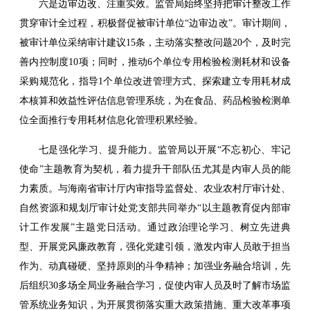
六是边审边改、注重实效。监管局始终坚持把审计整改工作
贯穿审计全过程，积极督促被审计单位“边审边改”。审计期间，
被审计单位采纳审计建议15条，主动落实整改问题20个，及时完
善内控制度10项；同时，推动6个单位专用检验检测耗材和设备
采购规范化，指导1个单位改进管理方式、探索建立专用耗材成
本核算和效益性评估信息管理系统，为在食品、药品检验检测单
位全面推行专用耗材信息化管理积累经验。
七是强化学习、提升能力。监管局以开展“不忘初心、牢记
使命”主题教育为契机，着力提升干部队伍尤其是内审人员的能
力素质。与海南省审计厅内审指导监督处、农业农村厅审计处、
自然资源和规划厅审计处党支部共同举办“以主题教育促内部审
计工作发展”主题党日活动。通过政治理论学习、树立先进典
型、开展党风廉政教育，强化党建引领，激发内审人员敢于担当
作为、动真碰硬、坚持原则的斗争精神；加强业务融合培训，先
后组织30多场全局业务融合学习，促使内审人员及时了解市场监
管系统业务知识，为开展贯彻落实重大政策措施、重大改革事项