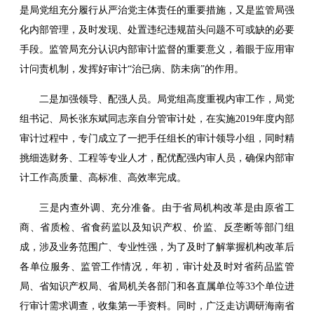
是局党组充分履行从严治党主体责任的重要措施，又是监管局强
化内部管理，及时发现、处置违纪违规苗头问题不可或缺的必要
手段。监管局充分认识内部审计监督的重要意义，着眼于应用审
计问责机制，发挥好审计“治已病、防未病”的作用。
二是加强领导、配强人员。局党组高度重视内审工作，局党
组书记、局长张东斌同志亲自分管审计处，在实施2019年度内部
审计过程中，专门成立了一把手任组长的审计领导小组，同时精
挑细选财务、工程等专业人才，配优配强内审人员，确保内部审
计工作高质量、高标准、高效率完成。
三是内查外调、充分准备。由于省局机构改革是由原省工
商、省质检、省食药监以及知识产权、价监、反垄断等部门组
成，涉及业务范围广、专业性强，为了及时了解掌握机构改革后
各单位服务、监管工作情况，年初，审计处及时对省药品监管
局、省知识产权局、省局机关各部门和各直属单位等33个单位进
行审计需求调查，收集第一手资料。同时，广泛走访调研海南省