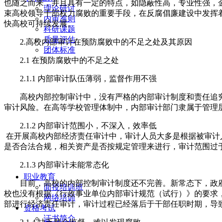
也随之而来，并且具有一定的特点，如隐蔽性高，专业性强，
理论研讨
束高校领导干部权力腐败的重要手段，在反腐倡廉建设中发挥
内审准则
快高校可持续发展。
科研课题
质量评估
2.高校内部审计在预防腐败中的不足之处及其原因
团体标准
2.1 在预防腐败中的不足之处
2.1.1 内部审计队伍薄弱，监督作用不强
高校内部控制审计中，没有严格的内部审计制度和责任追
审计风险。在高等学校管理体制中，内部审计部门隶属于管理
2.1.2 内部审计范围小，不深入，效率低
在开展高校内部经济责任审计中，审计人员大多是根据被审计
是否合法合规，相关资产是否按规定管理来进行，审计范围过
2.1.3 内部审计未能常态化
职业教育
目前，高校的内部控制审计制度还不完善。新常态下，政
面授培训班
校也没有根据《行政事业单位内部审计规范（试行）》的要求
网络培训
部进行经济责任审计，审计过程已经落后于干部任职时期，导
资格考试
证书简介