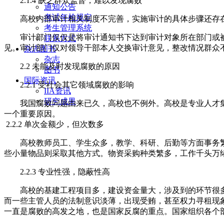
2.1.4 缺乏群众监督，难以发现腐败
通知公告
考试年检规定
高校内部审计相关制度不完善，实施审计的具体步骤还存
考生管理系统
审计部门仅仅是将审计通知书下达到审计对象所在部门或
联系方式
见。审计部门仅对领导干部本人交换审计意见，整改情况群众
杂志图书
杂志
2.2 未能及时发现腐败的原因
图书
国际资讯
2.2.1 受社会其它领域腐败的影响
IIA资讯
研究成果
我国腐败问题由来已久，高校也不例外。高校是专业人才
一个重要原因。
2.2.2 单次金额少，但次数多
高校教师员工、学生众多，教学、科研、后勤等方面事务
些小量物品则采取其他方式。物资采购种类繁多，工作千头万
2.2.3 专业性强，隐蔽性高
高校的基建工程项目多，建设资金量大，涉及到的环节很
而一些主管人员的法制意识淡薄，出现受贿，甚至权力寻租现
一直是腐败的高发之地，也是国家反腐的重点。国家组织各个