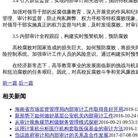
3.4 引入群众监督，实现内部审计阳光透明，预防特权腐败
加强对领导干部的反腐倡廉教育，深入开展党的作风和纪
管理、审计和监督，防止徇私舞弊、权力寻租等特权腐败现象
对领导干部实施真正的权力监督与约束，及时发现腐败。对审
3.5 内部审计全程跟踪，构建实时预警机制，预防腐败
高校腐败对国家造成的损失巨大。如何预防腐败，将损失
险控制系统。加强审计工作人员的风险意识。通过构建实时预
在经济新常态下，高等教育事业的发展面临新的挑战与机
和惩治腐败的任务艰巨。因此，对高校反腐败斗争和党风廉政建
前一篇
后一篇
相关新闻
海南省市场监督管理局内部审计工作取得良好开局
2019-1
新形势下如何做好基层公安机关内部审计工作
2016-10-24 
从审计视角规范村级财务管理模式探析
2016-09-21 09:53:1
运用计算机分析医疗机构套取医保基金的审计方法
2016-1
刍议政府审计和内部审计的关系及合作发展
2017-07-08 09