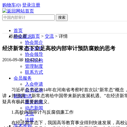
购物车(0)
登录
注册
首页
当前位置：
首页
>
交流
> 详情
协会概况
协会简介
经济新常态下立足高校内部审计预防腐败的思考
协会章程
协会领导
2016-09-09 10:42:24
组织机构
管理制度
联系方式
会员服务
入会申请
习近平总书记2014年在河南省考察时首次以“新常态”概念
会员名录
讲，并强调：“新常态将给中国带来新的发展机遇。”在经济
新闻资讯
疑具有极其重要的意义。
图片新闻
动态新闻
1.高校内部审计与反腐倡廉工作
交流
法规
在经济新常态下，我国高等教育事业得到快速发展，高校
学术准则