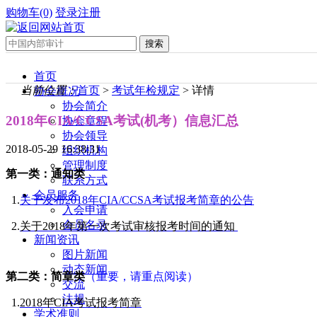
购物车(0)
登录
注册
首页
当前位置：
首页
>
考试年检规定
> 详情
协会概况
协会简介
2018年CIA/CCSA考试(机考）信息汇总
协会章程
协会领导
2018-05-29 16:38:31
组织机构
管理制度
第一类：通知类
联系方式
会员服务
1.
关于发布2018年CIA/CCSA考试报考简章的公告
入会申请
会员名录
2.
关于2018年第一次考试审核报考时间的通知
新闻资讯
图片新闻
动态新闻
第二类：简章类
（重要，请重点阅读）
交流
法规
1.
2018年CIA考试报考简章
学术准则