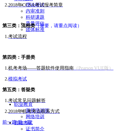
理论研讨
2.
2018年CCSA考试报考简章
内审准则
科研课题
质量评估
第三类：流程类
（重要，请重点阅读）
团体标准
1.
考试流程
第四类：手册类
1.
机考考场——答题软件使用指南
（Pearson VUE版）
2.
模拟考试
第五类：答疑类
1.
考试常见问题解答
职业教育
面授培训班
2.
2018年机考考点联系方式
网络培训
前一篇
后一篇
资格考试
证书简介