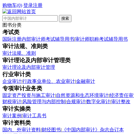
购物车(0)
登录
注册
图书分类
考试类
国际注册内部审计师考试辅导用书
|
审计师职称考试辅导用书
审计法规、准则类
审计法规、准则
审计理论及内部审计管理类
审计理论及内部审计管理
行业审计类
企业审计
|
行政事业单位、农业审计
|
金融审计
专项审计业务类
固定资产投资与施工审计
|
自然资源和生态环境审计
|
经济责任审
财税审计
|
风险管理与内部控制
|
合规审计
|
数字化审计
|
审计整改
审计实操类
审计案例
|
审计工具书
审计资料类
国内、外审计资料
|
财经图书
|
《中国内部审计》杂志合订本