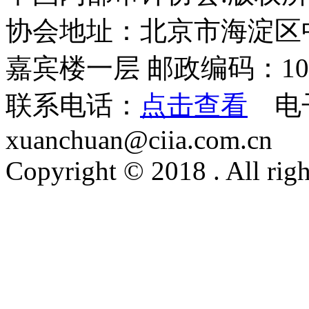
￥99.00
协会地址：北京市海淀区
12
嘉宾楼一层 邮政编码：100
内部审计工作法系列丛书(套装5册）
联系电话：
点击查看
电
￥493.60
13
xuanchuan@ciia.com.cn
审计整改常见问题清单与案例解析
Copyright © 2018 . All righ
￥88.00
14
数智时代的企业内部控制：关键风险点控制、流
￥99.80
15