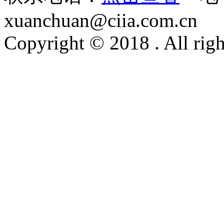
13
xuanchuan@ciia.com.cn
审计整改常见问题清单与案例解析
Copyright © 2018 . All righ
￥88.00
14
数智时代的企业内部控制：关键风险点控制、流
￥99.80
15
审计整改理论与实务
￥76.00
16
CIA考试习题汇编（第六版）