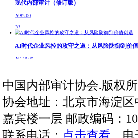
现代内部审计（修订版）
￥85.00
10
AI时代企业风控的攻守之道：从风险防御到价
￥148.00
11
中国内部审计协会.版权
数智领航：2025年内部审计数智化转型领航案
￥99.00
协会地址：北京市海淀区
12
嘉宾楼一层 邮政编码：100
内部审计工作法系列丛书(套装5册）
联系电话：
点击查看
电
￥493.60